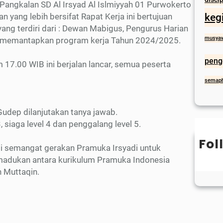
ngkalan SD Al Irsyad Al Islmiyyah 01 Purwokerto
keg
ang lebih bersifat Rapat Kerja ini bertujuan
g terdiri dari : Dewan Mabigus, Pengurus Harian
musya
an memantapkan program kerja Tahun 2024/2025.
peng
 17.00 WIB ini berjalan lancar, semua peserta
semap
udep dilanjutakan tanya jawab.
3, siaga level 4 dan penggalang level 5.
Fol
li semangat gerakan Pramuka Irsyadi untuk
adukan antara kurikulum Pramuka Indonesia
n Muttaqin.