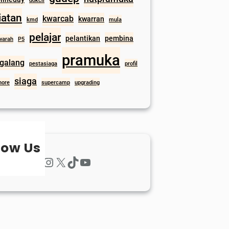
dokcil
iatan
kwarcab
kwarran
kmd
mula
pelajar
pelantikan
pembina
warah
P5
pramuka
galang
pestasiaga
profil
siaga
hore
supercamp
upgrading
low Us
Facebook
Instagram
X
TikTok
YouTube