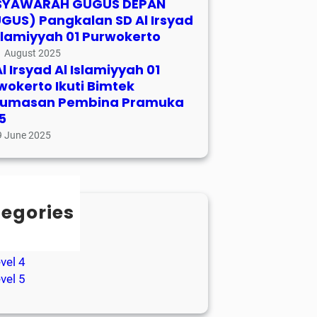
YAWARAH GUGUS DEPAN
GUS) Pangkalan SD Al Irsyad
Islamiyyah 01 Purwokerto
1 August 2025
l Irsyad Al Islamiyyah 01
wokerto Ikuti Bimtek
umasan Pembina Pramuka
5
9 June 2025
egories
tikel
vel 3
vel 4
vel 5