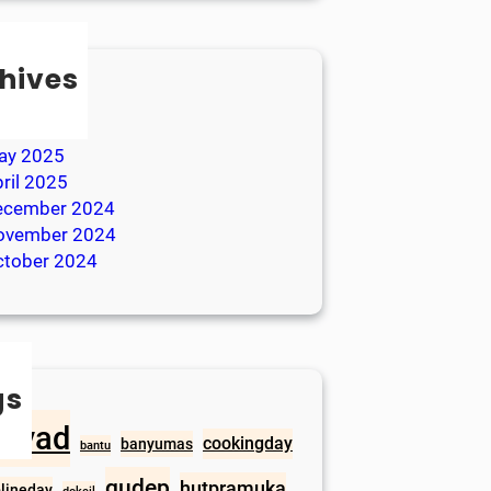
hives
ugust 2025
une 2025
ay 2025
ril 2025
ecember 2024
ovember 2024
ctober 2024
gs
irsyad
cookingday
banyumas
bantu
gudep
hutpramuka
plineday