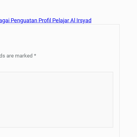
gai Penguatan Profil Pelajar Al Irsyad
elds are marked
*