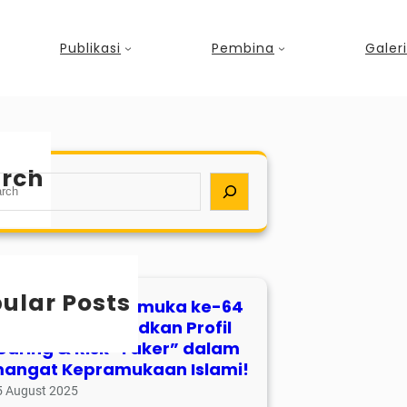
Publikasi
Pembina
Galeri
rch
ular Posts
ingatan Hari Pramuka ke-64
D Al Irsyad: Wujudkan Profil
“Caring & Risk-Taker” dalam
angat Kepramukaan Islami!
5 August 2025