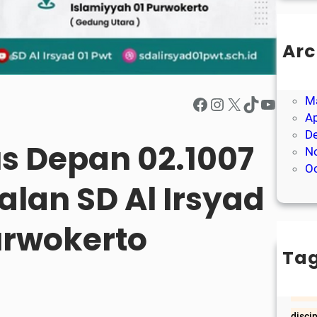
Arc
A
J
M
Facebook
Instagram
X
TikTok
YouTube
Ap
D
 Depan 02.1007
N
O
lan SD Al Irsyad
urwokerto
Ta
al
disci