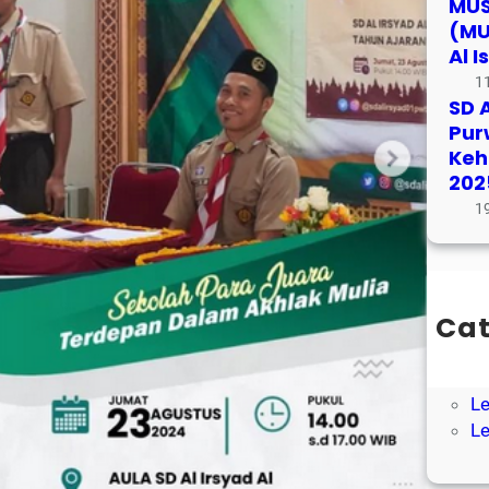
MUS
(MU
Al 
1
SD A
Pur
Keh
202
1
Cat
Ar
Le
Le
Le