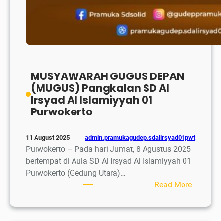
MUSYAWARAH GUGUS DEPAN
(MUGUS) Pangkalan SD Al
Irsyad Al Islamiyyah 01
Purwokerto
admin.pramukagudep.sdalirsyad01pwt
11 August 2025
Purwokerto – Pada hari Jumat, 8 Agustus 2025
bertempat di Aula SD Al Irsyad Al Islamiyyah 01
Purwokerto (Gedung Utara)…
:
Read More
MUSYA
GUGUS
DEPAN