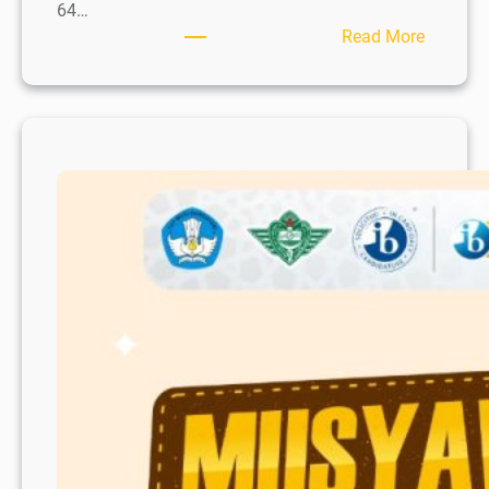
64…
:
Read More
Peringa
Hari
Pramuk
ke-
64
di
SD
Al
Irsyad:
Wujudk
Profil
IB
“Caring
&
Risk-
Taker”
dalam