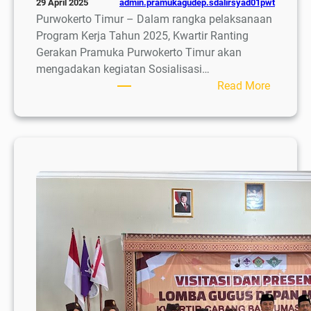
admin.pramukagudep.sdalirsyad01pwt
29 April 2025
Purwokerto Timur – Dalam rangka pelaksanaan
Program Kerja Tahun 2025, Kwartir Ranting
Gerakan Pramuka Purwokerto Timur akan
mengadakan kegiatan Sosialisasi…
:
Read More
Sosialis
Pencapa
SKU,
SKK,
dan
SPG
(Syarat
Pramuk
Garuda)