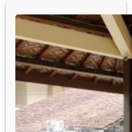
(MUGUS
Pangkal
SD
Al
Irsyad
Al
Islamiy
01
Purwoke