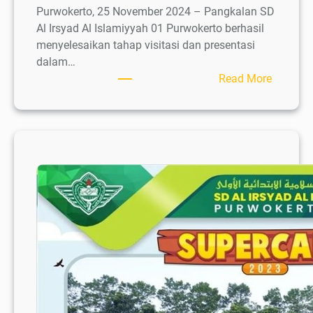
Purwokerto, 25 November 2024 – Pangkalan SD
Al Irsyad Al Islamiyyah 01 Purwokerto berhasil
menyelesaikan tahap visitasi dan presentasi
dalam…
:
Read More
Visitasi
dan
Presenta
Gugus
Depan
Mantap
Kwarca
Banyum
2024
di
Pangkal
Gugus
Depan
SD