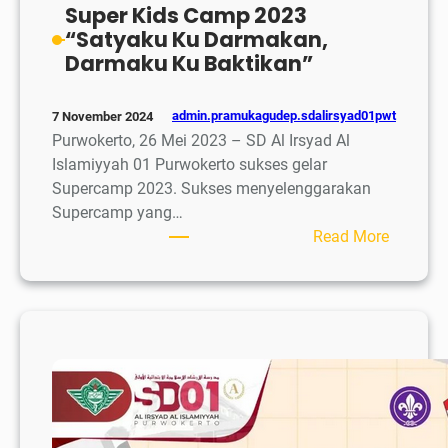
Super Kids Camp 2023
“Satyaku Ku Darmakan,
Darmaku Ku Baktikan”
admin.pramukagudep.sdalirsyad01pwt
7 November 2024
Purwokerto, 26 Mei 2023 – SD Al Irsyad Al
Islamiyyah 01 Purwokerto sukses gelar
Supercamp 2023. Sukses menyelenggarakan
Supercamp yang…
:
Read More
Super
Kids
Camp
2023
“Satyak
Ku
Darmaka
Darmak