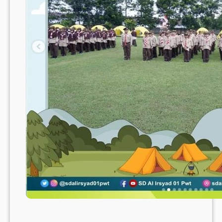
Al
Irsyad
Al
Islamiy
01
Puwoker
02.1007
dan
02.1008