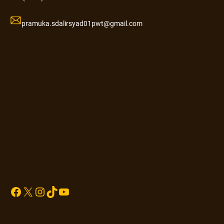
pramuka.sdalirsyad01pwt@gmail.com
Sprunki
Facebook
X
Instagram
TikTok
YouTube