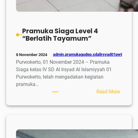
Pramuka Siaga Level 4
“Berlatih Tayamum”
admin.pramukagudep.sdalirsyad01pwt
8 November 2024
Purwokerto, 01 November 2024 – Pramuka
Siaga kelas IV SD Al Irsyad Al Islamiyyah 01
Purwokerto, telah mengadakan kegiatan
pramuka…
:
Read More
Pramuk
Siaga
Level
4
“Berlatih
Tayamu