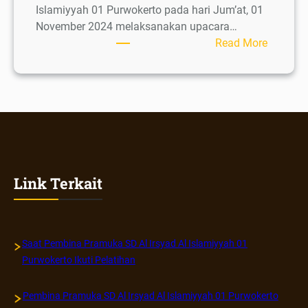
Islamiyyah 01 Purwokerto pada hari Jum’at, 01
November 2024 melaksanakan upacara…
:
Read More
Pelantik
Siaga
Mula
dan
Bantu
Link Terkait
Saat Pembina Pramuka SD Al Irsyad Al Islamiyyah 01
Purwokerto Ikuti Pelatihan
Pembina Pramuka SD Al Irsyad Al Islamiyyah 01 Purwokerto