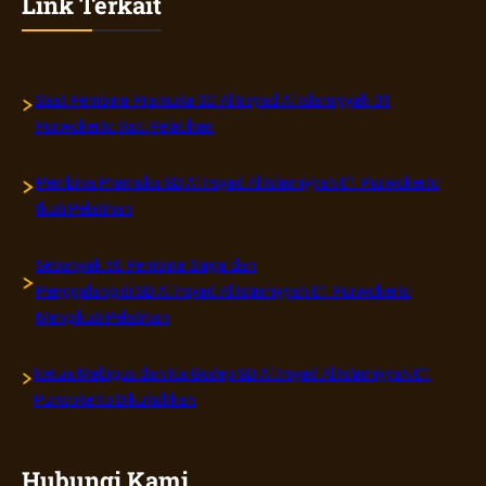
Link Terkait
01
Purwoke
Mengiku
Kegiata
Saat Pembina Pramuka SD Al Irsyad Al Islamiyyah 01
Karang
Purwokerto Ikuti Pelatihan
Pamitra
di
Pembina Pramuka SD Al Irsyad Al Islamiyyah 01 Purwokerto
Purwoke
Ikuti Pelatihan
Timur
Sebanyak 50 Pembina Siaga dan
Penggalang di SD Al Irsyad Al Islamiyyah 01 Purwokerto
Mengikuti Pelatihan
Ketua Mabigus dan Ka Gudep SD Al Irsyad Al Islamiyyah 01
Purwokerto Dikukuhkan
Hubungi Kami