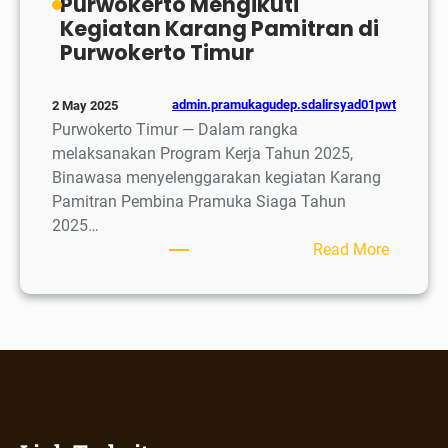
Purwokerto Mengikuti
Kegiatan Karang Pamitran di
Purwokerto Timur
admin.pramukagudep.sdalirsyad01pwt
2 May 2025
Purwokerto Timur — Dalam rangka
melaksanakan Program Kerja Tahun 2025,
Binawasa menyelenggarakan kegiatan Karang
Pamitran Pembina Pramuka Siaga Tahun
2025…
:
Read More
Pembin
Pramuk
Siaga
SD
Al
Irsyad
Al
Islamiy