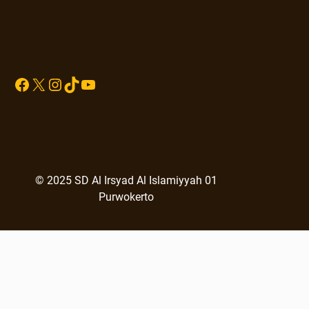
Sprunki
Facebook
X
Instagram
TikTok
YouTube
© 2025 SD Al Irsyad Al Islamiyyah 01
Purwokerto