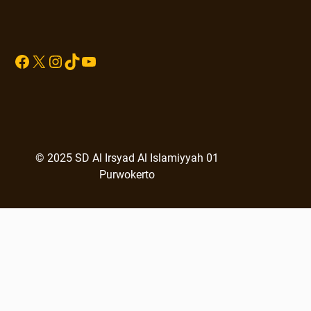
Sprunki
Facebook
X
Instagram
TikTok
YouTube
© 2025 SD Al Irsyad Al Islamiyyah 01
Purwokerto