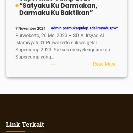
“Satyaku Ku Darmakan,
Darmaku Ku Baktikan”
admin.pramukagudep.sdalirsyad01pwt
7 November 2024
Purwokerto, 26 Mei 2023 – SD Al Irsyad Al
Islamiyyah 01 Purwokerto sukses gelar
Supercamp 2023. Sukses menyelenggarakan
Supercamp yang…
:
Read More
Super
Kids
Camp
2023
“Satyak
Ku
Darmaka
Darmak
Link Terkait
Ku