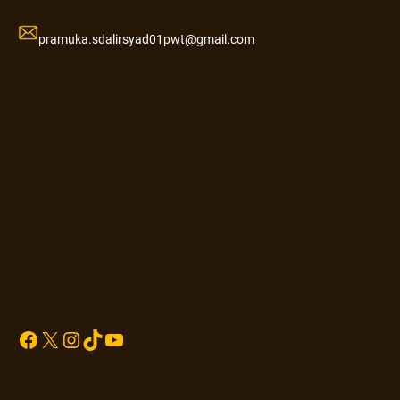
pramuka.sdalirsyad01pwt@gmail.com
Sprunki
Facebook
X
Instagram
TikTok
YouTube