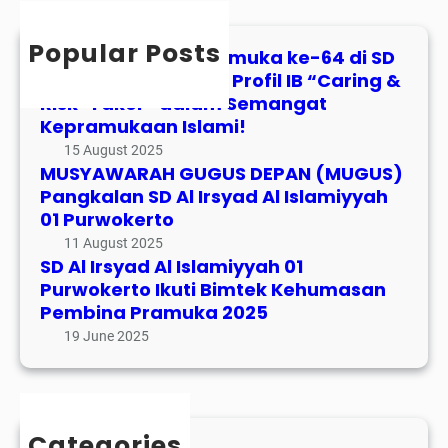
c
h
Popular Posts
Peringatan Hari Pramuka ke-64 di SD
Al Irsyad: Wujudkan Profil IB “Caring &
Risk-Taker” dalam Semangat
Kepramukaan Islami!
15 August 2025
MUSYAWARAH GUGUS DEPAN (MUGUS)
Pangkalan SD Al Irsyad Al Islamiyyah
01 Purwokerto
11 August 2025
SD Al Irsyad Al Islamiyyah 01
Purwokerto Ikuti Bimtek Kehumasan
Pembina Pramuka 2025
19 June 2025
Categories