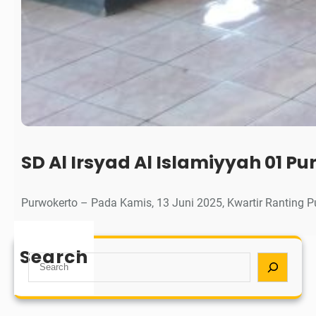
SD Al Irsyad Al Islamiyyah 01
Purwokerto – Pada Kamis, 13 Juni 2025, Kwartir Ranting 
Search
S
e
a
r