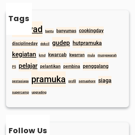
Tags
alirsyad
cookingday
banyumas
bantu
gudep
hutpramuka
disciplineday
dokcil
kegiatan
kwarcab
kwarran
kmd
mula
musyawarah
pelajar
penggalang
pelantikan
pembina
P5
pramuka
siaga
pestasiaga
profil
semaphore
supercamp
upgrading
Follow Us