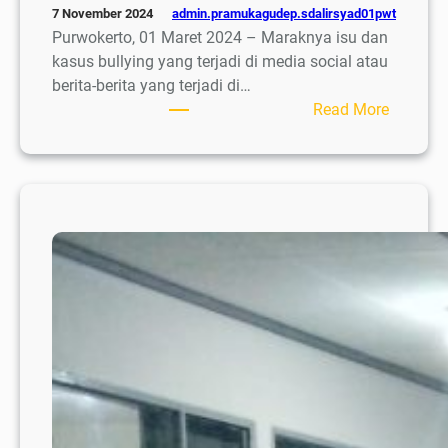
admin.pramukagudep.sdalirsyad01pwt
7 November 2024
Purwokerto, 01 Maret 2024 – Maraknya isu dan
kasus bullying yang terjadi di media social atau
berita-berita yang terjadi di…
:
Read More
Projek
Penguat
Profil
Pelajar
Pancasi
(P5)Me
Tokoh
“Guru
BK”