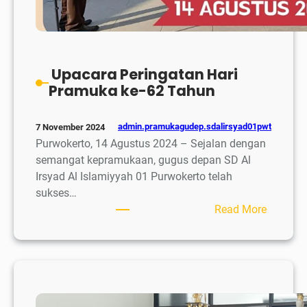
Upacara Peringatan Hari
Pramuka ke-62 Tahun
admin.pramukagudep.sdalirsyad01pwt
7 November 2024
Purwokerto, 14 Agustus 2024 – Sejalan dengan
semangat kepramukaan, gugus depan SD Al
Irsyad Al Islamiyyah 01 Purwokerto telah
sukses…
:
Read More
Upacar
Peringa
Hari
Pramuk
ke-