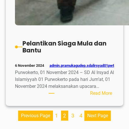
Pelantikan Siaga Mula dan
Bantu
admin.pramukagudep.sdalirsyad01pwt
6 November 2024
Purwokerto, 01 November 2024 – SD Al Irsyad Al
Islamiyyah 01 Purwokerto pada hari Jum’at, 01
November 2024 melaksanakan upacara…
:
Read More
Pelantik
Siaga
Mula
1
2
3
4
Previous Page
Next Page
dan
Bantu