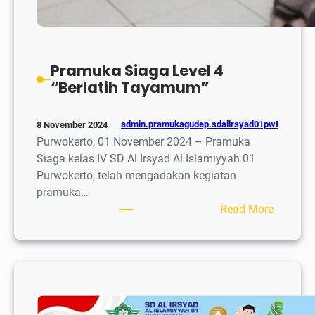
Pramuka Siaga Level 4
“Berlatih Tayamum”
admin.pramukagudep.sdalirsyad01pwt
8 November 2024
Purwokerto, 01 November 2024 – Pramuka
Siaga kelas IV SD Al Irsyad Al Islamiyyah 01
Purwokerto, telah mengadakan kegiatan
pramuka…
:
Read More
Pramuk
Siaga
Level
4
“Berlatih
Tayamu