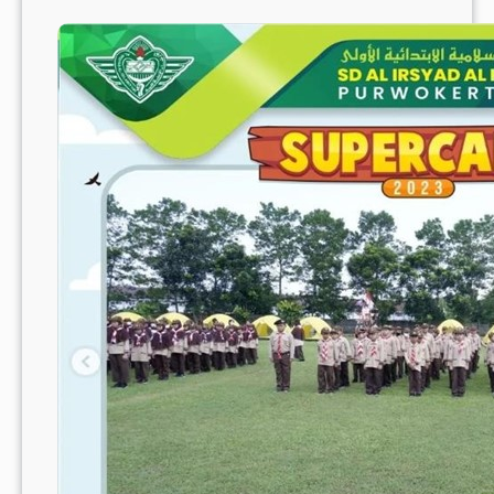
dari
Menjag
Kuku
yang
Bersih”