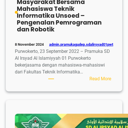
Masyarakat Bersama
Mahasiswa Teknik
Informatika Unsoed –
Pengenalan Pemrograman
dan Robotik
admin.pramukagudep.sdalirsyad01pwt
8 November 2024
Purwokerto, 23 September 2022 – Pramuka SD
Al Irsyad Al Islamiyyah 01 Purwokerto
bekerjasama dengan mahasiswa-mahasiswi
dari Fakultas Teknik Informatika…
:
Read More
Kegiata
Pengabd
Masyara
Bersam
Mahasi
Teknik
Informat