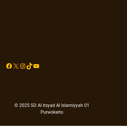
Sprunki
Facebook
X
Instagram
TikTok
YouTube
© 2025 SD Al Irsyad Al Islamiyyah 01
Purwokerto