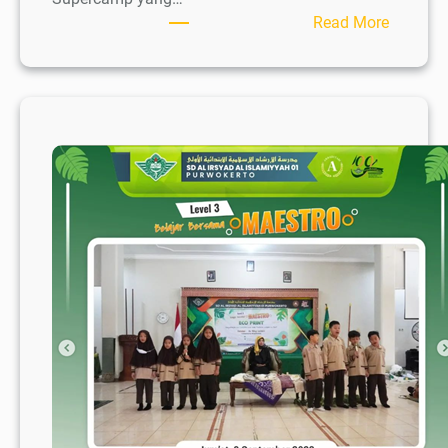
:
Read More
Super
Kids
Camp
2023
“Satyak
Ku
Darmaka
Darmak
Ku
Baktikan