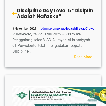
Discipline Day Level 5 “Disiplin
Adalah Nafasku”
admin.pramukagudep.sdalirsyad01pwt
8 November 2024
Purwokerto, 26 Agustus 2022 – Pramuka
Penggalang kelas V SD Al Irsyad Al Islamiyyah
01 Purwokerto, telah mengadakan kegiatan
Discipline…
:
Read More
Discipli
Day
Level
5
“Disiplin
Adalah
Nafasku