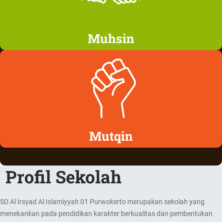
Muhsin
Mutqin
Profil Sekolah
SD Al Irsyad Al Islamiyyah 01 Purwokerto merupakan sekolah yang
menekankan pada pendidikan karakter berkualitas dan pembentukan